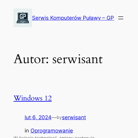
Przejdź
do
Serwis Komputerów Puławy – GP
treści
Autor:
serwisant
Windows 12
lut 6, 2024
—
serwisant
by
in
Oprogramowanie
W świecie technologii, zmiany następują